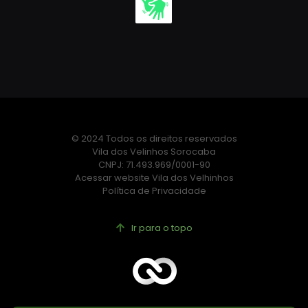
© 2024 Todos os direitos reservados
Vila dos Velinhos Sorocaba
CNPJ: 71.493.969/0001-90
Acessar website Vila dos Velhinhos
Política de Privacidade
Ir para o topo