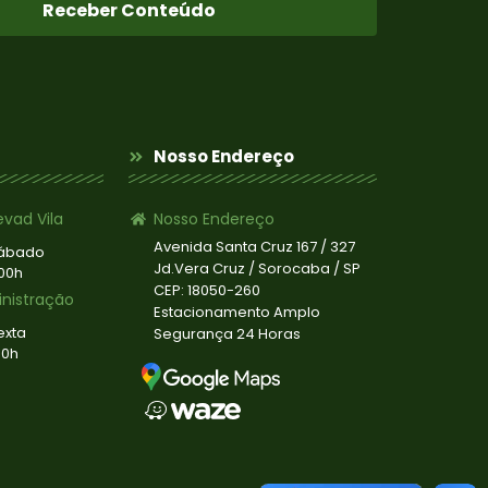
Receber Conteúdo
Nosso Endereço
evad Vila
Nosso Endereço
Avenida Santa Cruz 167 / 327
Sábado
Jd.Vera Cruz / Sorocaba / SP
:00h
CEP: 18050-260
inistração
Estacionamento Amplo
exta
Segurança 24 Horas
00h