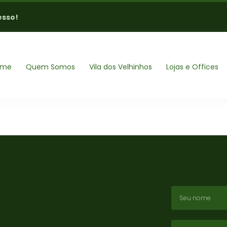
esso!
ome
Quem Somos
Vila dos Velhinhos
Lojas e Offices
!