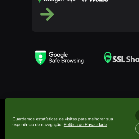
© 2024 Todos os direitos reservados Vila dos Velin
Guardamos estatísticas de visitas para melhorar sua
CNPJ: 71.493.969/0001-90
experiência de navegação.
Política de Privacidade
Acessar website Vila dos Velhinhos
Política de Privacidade