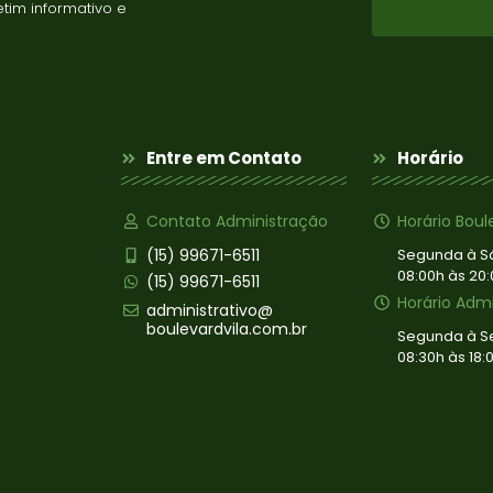
tim informativo e
Entre em Contato
Horário
Contato Administração
Horário Boul
(15) 99671-6511
Segunda à 
08:00h às 20
(15) 99671-6511
Horário Adm
administrativo@
boulevardvila.com.br
Segunda à S
08:30h às 18: